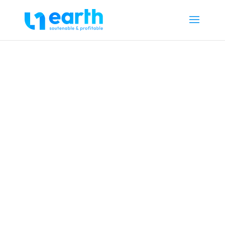
Vos partenaires
opérationnels et
stratégiques
pour un futur
soutenable et